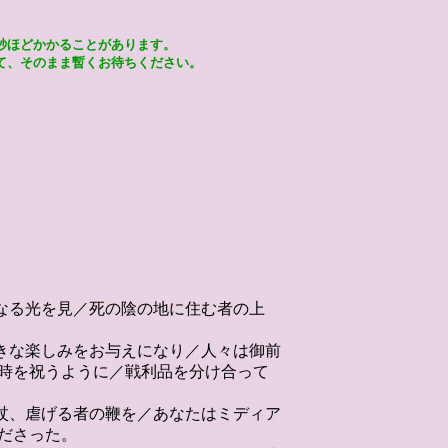
秒ほどかかることがあります。
て、そのまま暫くお待ちください。
いなる光を見／死の陰の地に住む者の上
大きな楽しみをお与えになり／人々は御前
時を祝うように／戦利品を分け合って
つ杖、虐げる者の鞭を／あなたはミディア
ださった。