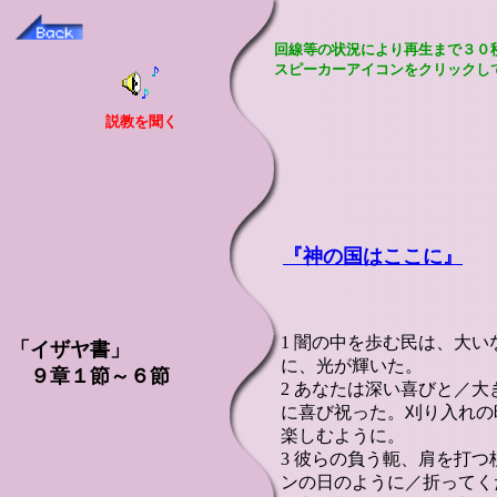
回線等の状況により再生まで３０
スピーカーアイコンをクリックし
説教を聞く
『神の国はここに』
1 闇の中を歩む民は、大
「イザヤ書」
に、光が輝いた。
９章１節～６節
2 あなたは深い喜びと／
に喜び祝った。刈り入れの
楽しむように。
3 彼らの負う軛、肩を打
ンの日のように／折ってく