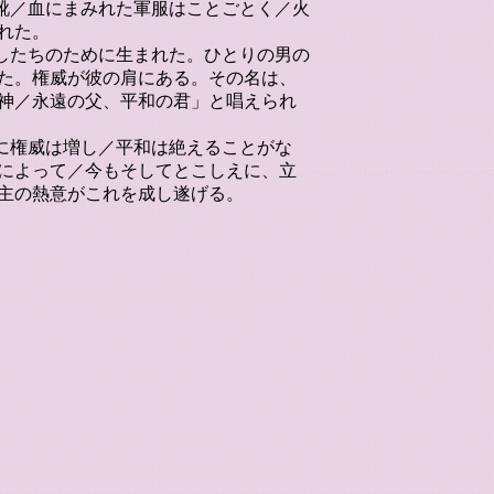
の靴／血にまみれた軍服はことごとく／火
れた。
たしたちのために生まれた。ひとりの男の
た。権威が彼の肩にある。その名は、
神／永遠の父、平和の君」と唱えられ
国に権威は増し／平和は絶えることがな
によって／今もそしてとこしえに、立
主の熱意がこれを成し遂げる。