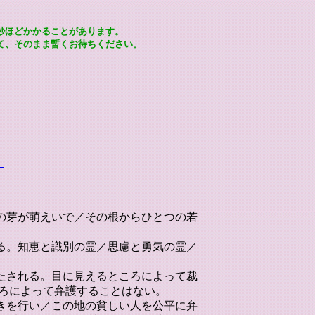
秒ほどかかることがあります。
て、そのまま暫くお待ちください。
』
つの芽が萌えいで／その根からひとつの若
まる。知恵と識別の霊／思慮と勇気の霊／
満たされる。目に見えるところによって裁
ろによって弁護することはない。
裁きを行い／この地の貧しい人を公平に弁