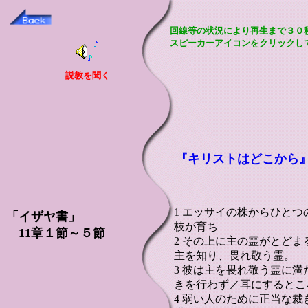
回線等の状況により再生まで３０
スピーカーアイコンをクリックし
説教を聞く
『キリストはどこから
1 エッサイの株からひと
「イザヤ書」
枝が育ち
11章１節～５節
2 その上に主の霊がとど
主を知り、畏れ敬う霊。
3 彼は主を畏れ敬う霊に
きを行わず／耳にするとこ
4 弱い人のために正当な