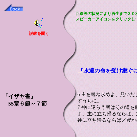
回線等の状況により再生まで３０
スピーカーアイコンをクリックし
説教を聞く
『永遠の命を受け継ぐ
6 主を尋ね求めよ、見い
「イザヤ書」
すうちに。
55章６節～７節
7 神に逆らう者はその道
よ。主に立ち帰るならば、
神に立ち帰るならば／豊か