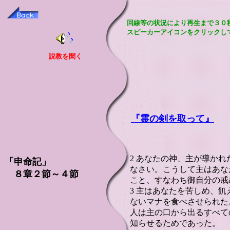
回線等の状況により再生まで３０
スピーカーアイコンをクリックし
説教を聞く
『霊の剣を取って』
2 あなたの神、主が導か
「申命記」
なさい。こうして主はあな
８章２節～４節
こと、すなわち御自分の戒
3 主はあなたを苦しめ、
ないマナを食べさせられた
人は主の口から出るすべて
知らせるためであった。