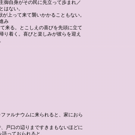
主御自身がその民に先立って歩まれ／
とはない。
／獣が上って来て襲いかかることもない。
進み
帰って来る。とこしえの喜びを先頭に立て
帰り着く。喜びと楽しみが彼らを迎え
。
カファルナウムに来られると、家におら
で、戸口の辺りまですきまもないほどに
を語っておられると、