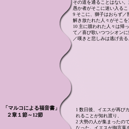
その道を通ることはない。
愚か者がそこに迷い入るこ
9 そこに、獅子はおらず
解き放たれた人々がそこを
10 主に贖われた人々は
て／喜び歌いつつシオンに
／嘆きと悲しみは逃げ去る
「マルコによる福音書」
1 数日後、イエスが再び
２章１節～12節
れることが知れ渡り、
2 大勢の人が集まったの
なった。イエスが御言葉