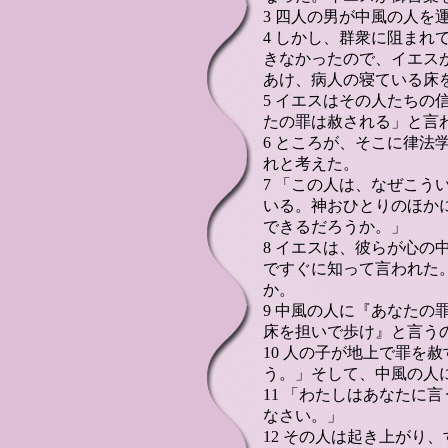
3 四人の男が中風の人を
4 しかし、群衆に阻まれ
きなかったので、イエス
あけ、病人の寝ている床
5 イエスはその人たちの
たの罪は赦される」と言
6 ところが、そこに律法
れと考えた。
7 「この人は、なぜこう
いる。神おひとりのほか
できるだろうか。」
8 イエスは、彼らが心の
ですぐに知って言われた
か。
9 中風の人に『あなたの
床を担いで歩け』と言う
10 人の子が地上で罪を
う。」そして、中風の人
11 「わたしはあなたに
なさい。」
12 その人は起き上がり