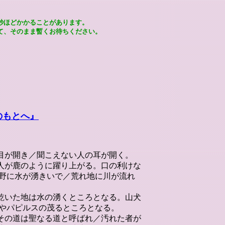
秒ほどかかることがあります。
て、そのまま暫くお待ちください。
のもとへ』
の目が開き／聞こえない人の耳が開く。
た人が鹿のように躍り上がる。口の利けな
野に水が湧きいで／荒れ地に川が流れ
／乾いた地は水の湧くところとなる。山犬
やパピルスの茂るところとなる。
。その道は聖なる道と呼ばれ／汚れた者が