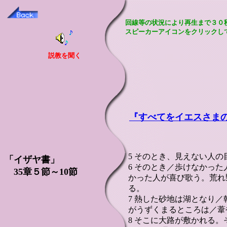
回線等の状況により再生まで３０
スピーカーアイコンをクリックし
説教を聞く
『すべてをイエスさま
5 そのとき、見えない人
「イザヤ書」
6 そのとき／歩けなかっ
35章５節～10節
かった人が喜び歌う。荒れ
る。
7 熱した砂地は湖となり
がうずくまるところは／葦
8 そこに大路が敷かれる