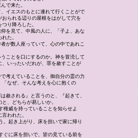
運んで来た。
て、イエスのもとに連れて行くことがで
がおられる辺りの屋根をはがして穴を
をつり降ろした。
信仰を見て、中風の人に、「子よ、あな
われた。
学者が数人座っていて、心の中であれこ
いうことを口にするのか。神を冒涜して
に、いったいだれが、罪を赦すことが
中で考えていることを、御自分の霊の力
。「なぜ、そんな考えを心に抱くの
罪は赦される』と言うのと、『起きて、
のと、どちらが易しいか。
赦す権威を持っていることを知らせよ
に言われた。
言う。起き上がり、床を担いで家に帰り
、すぐに床を担いで、皆の見ている前を