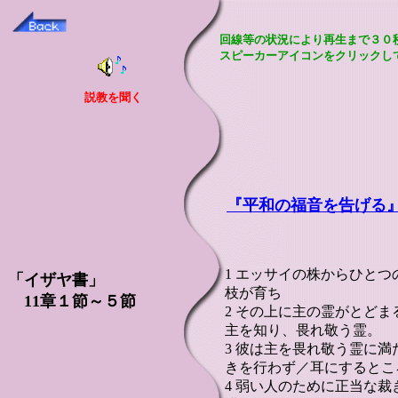
回線等の状況により再生まで３０
スピーカーアイコンをクリックし
説教を聞く
『平和の福音を告げる
1 エッサイの株からひと
「イザヤ書」
枝が育ち
11章１節～５節
2 その上に主の霊がとど
主を知り、畏れ敬う霊。
3 彼は主を畏れ敬う霊に
きを行わず／耳にするとこ
4 弱い人のために正当な