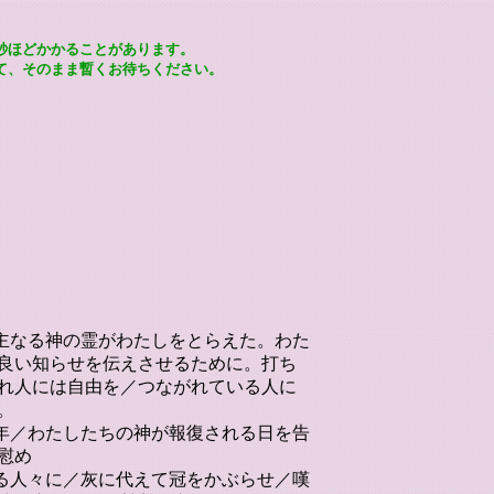
秒ほどかかることがあります。
て、そのまま暫くお待ちください。
／主なる神の霊がわたしをとらえた。わた
良い知らせを伝えさせるために。打ち
れ人には自由を／つながれている人に
。
る年／わたしたちの神が報復される日を告
慰め
いる人々に／灰に代えて冠をかぶらせ／嘆