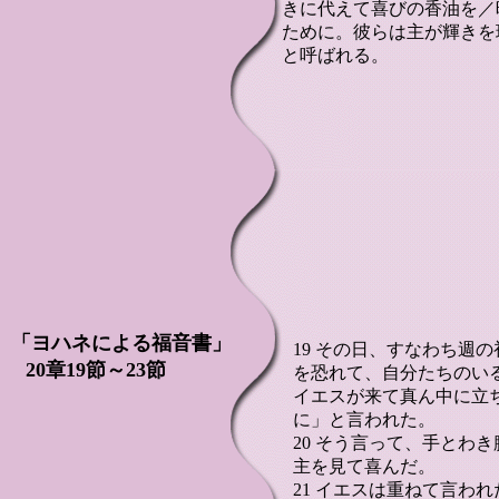
きに代えて喜びの香油を／
ために。彼らは主が輝きを
と呼ばれる。
「ヨハネによる福音書」
19 その日、すなわち週
20章19節～23節
を恐れて、自分たちのい
イエスが来て真ん中に立
に」と言われた。
20 そう言って、手とわ
主を見て喜んだ。
21 イエスは重ねて言わ