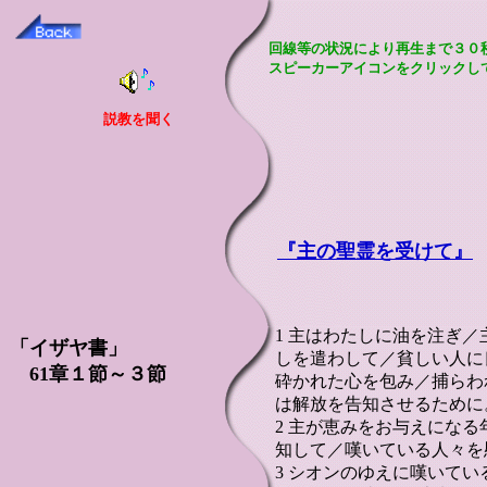
回線等の状況により再生まで３０
スピーカーアイコンをクリックし
説教を聞く
『主の聖霊を受けて』
1 主はわたしに油を注ぎ
「イザヤ書」
しを遣わして／貧しい人に
61章１節～３節
砕かれた心を包み／捕らわ
は解放を告知させるために
2 主が恵みをお与えにな
知して／嘆いている人々を
3 シオンのゆえに嘆いて