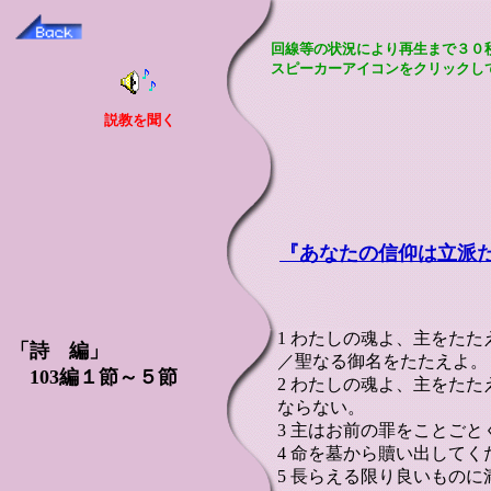
回線等の状況により再生まで３０
スピーカーアイコンをクリックし
説教を聞く
『あなたの信仰は立派
1 わたしの魂よ、主をた
「詩 編」
／聖なる御名をたたえよ。
103編１節～５節
2 わたしの魂よ、主をた
ならない。
3 主はお前の罪をことご
4 命を墓から贖い出して
5 長らえる限り良いもの