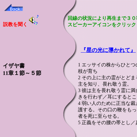
回線の状況により再生まで３０
説教を聞く
スピーカーアイコンをクリック
『
星の光に導かれて』
1 エッサイの株からひと
イザヤ書
枝が育ち
11章１節～５節
2 その上に主の霊がとど
主を知り、畏れ敬う霊。
3 彼は主を畏れ敬う霊に
きを行わず／耳にするとこ
4 弱い人のために正当な
護する。その口の鞭をもっ
者を死に至らせる。
5 正義をその腰の帯とし