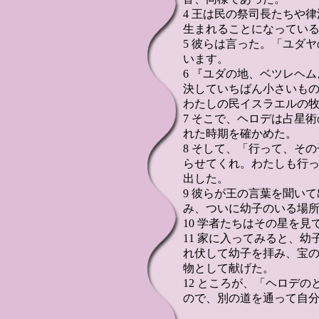
4 王は民の祭司長たちや
生まれることになってい
5 彼らは言った。「ユダ
います。
6 『ユダの地、ベツレヘ
決していちばん小さいも
わたしの民イスラエルの
7 そこで、ヘロデは占星
れた時期を確かめた。
8 そして、「行って、そ
らせてくれ。わたしも行
出した。
9 彼らが王の言葉を聞い
み、ついに幼子のいる場
10 学者たちはその星を
11 家に入ってみると、
れ伏して幼子を拝み、宝
物として献げた。
12 ところが、「ヘロデ
ので、別の道を通って自