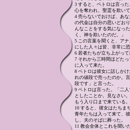
3 すると、ペトロは言っ
心を奪われ、聖霊を欺い
4 売らないでおけば、あ
の代金は自分の思いどお
んなことをする気になっ
く、神を欺いたのだ。」
5 この言葉を聞くと、ア
にした人々は皆、非常に
6 若者たちが立ち上がっ
7 それから三時間ほどた
に入って来た。
8 ペトロは彼女に話しか
れの値段で売ったのか。
段です」と言った。
9 ペトロは言った。「二
としたことか。見なさい
もう入り口まで来ている
10 すると、彼女はたち
青年たちは入って来て、
し、夫のそばに葬った。
11 教会全体とこれを聞