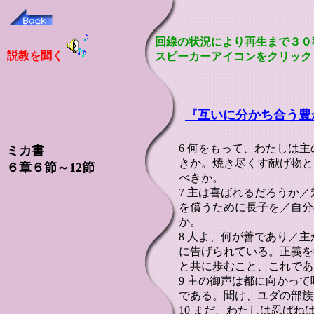
回線の状況により再生まで３０
説教を聞く
スピーカーアイコンをクリック
『
互いに分かち合う豊
6 何をもって、わたしは
ミカ書
きか。焼き尽くす献げ物と
６章６節～12節
べきか。
7 主は喜ばれるだろうか
を償うために長子を／自分
か。
8 人よ、何が善であり／
に告げられている。正義を
と共に歩むこと、これであ
9 主の御声は都に向かっ
である。聞け、ユダの部族
10 まだ、わたしは忍ば