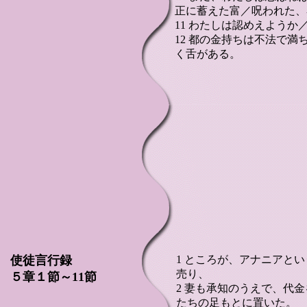
正に蓄えた富／呪われた、
11 わたしは認めえよう
12 都の金持ちは不法で
く舌がある。
使徒言行録
1 ところが、アナニアと
売り、
５章１節～11節
2 妻も承知のうえで、代
たちの足もとに置いた。