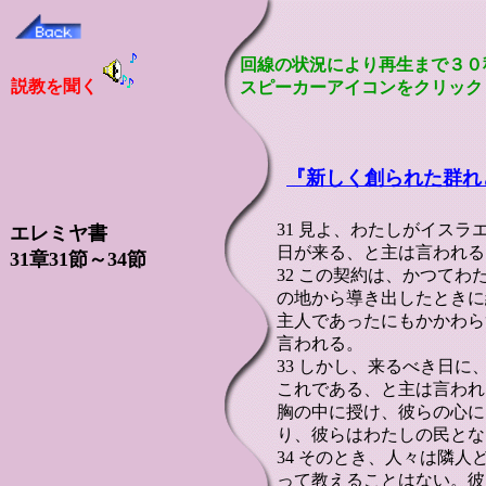
回線の状況により再生まで３０
説教を聞く
スピーカーアイコンをクリック
『
新しく創られた群れ
31 見よ、わたしがイス
エレミヤ書
日が来る、と主は言われる
31章31節～34節
32 この契約は、かつて
の地から導き出したときに
主人であったにもかかわら
言われる。
33 しかし、来るべき日
これである、と主は言われ
胸の中に授け、彼らの心に
り、彼らはわたしの民とな
34 そのとき、人々は隣
って教えることはない。彼