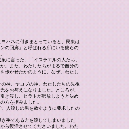
ロとヨハネに付きまとっていると、民衆は
モンの回廊」と呼ばれる所にいる彼らの
た。
、民衆に言った。「イスラエルの人たち、
すか。また、わたしたちがまるで自分の
人を歩かせたかのように、なぜ、わたし
。
サクの神、ヤコブの神、わたしたちの先祖
栄光をお与えになりました。ところが、
を引き渡し、ピラトが釈放しようと決め
この方を拒みました。
んで、人殺しの男を赦すように要求したの
の導き手である方を殺してしまいました
中から復活させてくださいました。わた