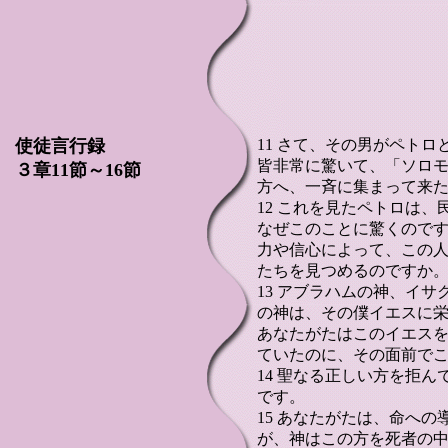
使徒言行録
11 さて、その男がペト
皆非常に驚いて、「ソロ
３章11節～16節
方へ、一斉に集まって来
12 これを見たペトロは
なぜこのことに驚くので
力や信心によって、この
たちを見つめるのですか
13 アブラハムの神、イ
の神は、その僕イエスに
あなたがたはこのイエス
ていたのに、その面前で
14 聖なる正しい方を拒
です。
15 あなたがたは、命へ
が、神はこの方を死者の