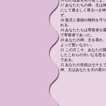
16 心の包皮を切り捨て
17 あなたたちの神、主
にして勇ましく畏るべき神
ず、
18 孤児と寡婦の権利を
れる。
19 あなたたちは寄留者
で寄留者であった。
20 あなたの神、主を畏
よって誓いなさい。
21 この方こそ、あなた
したこれらの大いなる恐る
である。
22 あなたの先祖は七十
神、主はあなたを天の星の