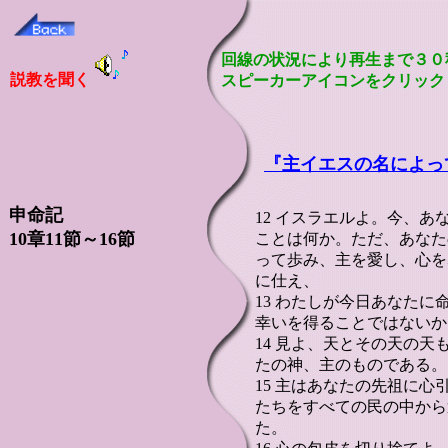
回線の状況により再生まで３０
説教を聞く
スピーカーアイコンをクリック
『
主イエスの名によっ
申命記
12 イスラエルよ。今、
10章11節～16節
ことは何か。ただ、あなた
って歩み、主を愛し、心を
に仕え、
13 わたしが今日あなた
幸いを得ることではないか
14 見よ、天とその天の
たの神、主のものである。
15 主はあなたの先祖に
たちをすべての民の中から
た。