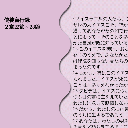
:22 イスラエルの人たち
使徒言行録
ザレの人イエスこそ、神か
２章22節～28節
通してあなたがたの間で行
とによって、そのことをあ
がた自身が既に知っている
23 このイエスを神は、
存じのうえで、あなたがた
は律法を知らない者たちの
まったのです。
24 しかし、神はこのイ
られました。イエスが死に
ことは、ありえなかったか
25 ダビデは、イエスに
つも目の前に主を見ていた
わたしは決して動揺しない
26 だから、わたしの心
のうちに生きるであろう。
27 あなたは、わたしの
る者を／朽ち果てるままに