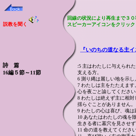
回線の状況により再生まで３０
説教を聞く
スピーカーアイコンをクリック
『
いのちの道なる主イ
詩 篇
:5 主はわたしに与えら
16編５節～11節
支える方。
6 測り縄は麗しい地を示
7 わたしは主をたたえま
心を夜ごと諭してください
8 わたしは絶えず主に相
揺らぐことがありません。
9 わたしの心は喜び、魂
10 あなたはわたしの魂
生きる者に墓穴を見させず
11 命の道を教えてくだ