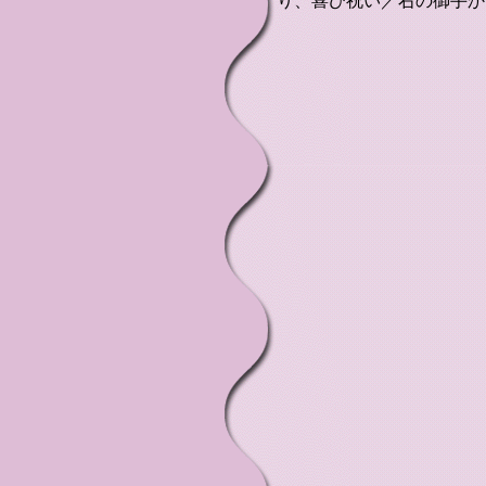
り、喜び祝い／右の御手か