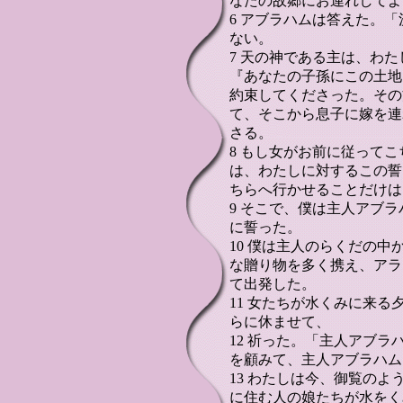
なたの故郷にお連れしてよ
6 アブラハムは答えた。
ない。
7 天の神である主は、わ
『あなたの子孫にこの土地
約束してくださった。その
て、そこから息子に嫁を連
さる。
8 もし女がお前に従って
は、わたしに対するこの誓
ちらへ行かせることだけは
9 そこで、僕は主人アブ
に誓った。
10 僕は主人のらくだの
な贈り物を多く携え、アラ
て出発した。
11 女たちが水くみに来
らに休ませて、
12 祈った。「主人アブ
を顧みて、主人アブラハム
13 わたしは今、御覧の
に住む人の娘たちが水をく