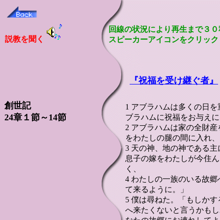
回線の状況により再生まで３０
説教を聞く
スピーカーアイコンをクリック
『
祝福を受け継ぐ者』
創世記
1 アブラハムは多くの日
24章１節～14節
ブラハムに祝福をお与えに
2 アブラハムは家の全財
をわたしの腿の間に入れ、
3 天の神、地の神である
息子の嫁をわたしが今住ん
く、
4 わたしの一族のいる故
て来るように。」
5 僕は尋ねた。「もしか
へ来たくないと言うかもし