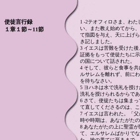
使徒言行録
1 -2テオフィロさま、わ
い、また教え始めてから、
１章１節～11節
て指図を与え、天に上げら
き記しました。
3 イエスは苦難を受けた
証拠をもって使徒たちに示
の国について話された。
4 そして、彼らと食事を
ルサレムを離れず、前にわ
を待ちなさい。
5 ヨハネは水で洗礼を授
洗礼を授けられるからであ
6 さて、使徒たちは集ま
て直してくださるのは、こ
7 イエスは言われた。「
時や時期は、あなたがたの
8 あなたがたの上に聖霊
て、エルサレムばかりでな
た、地の果てに至るまで、