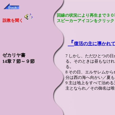
回線の状況により再生まで３０
説教を聞く
スピーカーアイコンをクリック
『
復活の主に導かれ
ゼカリヤ書
7 しかし、ただひとつの
14章７節～９節
る。そのときは昼もなけれ
る。
8 その日、エルサレムか
分は西の海へ向かい／夏も
9 主は地上をすべて治め
主となられ／その御名は唯