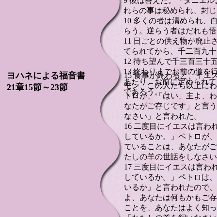
9 彼は答えた。「ダニエ
れらの事は秘められ、封じ
10 多くの者は清められ
らう。逆らう者はだれも悟
11 日ごとの供え物が廃
てられてから、千二百九十
12 待ち望んで千三百三
13 終わりまでお前の道
ヨハネによる福音書
15 食事が終わると、イ
あたり、お前に定められて
モン、この人たち以上にわ
21章15節～23節
であろう。」
トロが、「はい、主よ、わ
なたがご存じです」と言う
なさい」と言われた。
16 二度目にイエスは言
しているか。」ペトロが、
ていることは、あなたがご
たしの羊の世話をしなさい
17 三度目にイエスは言
しているか。」ペトロは、
いるか」と言われたので、
よ、あなたは何もかもご存
ことを、あなたはよく知っ