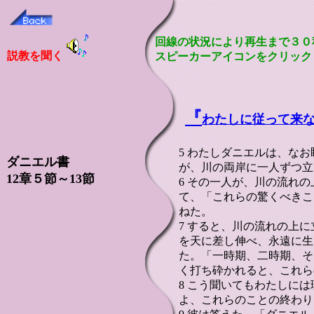
回線の状況により再生まで３０
説教を聞く
スピーカーアイコンをクリック
『
わたしに従って来
5 わたしダニエルは、な
ダニエル書
が、川の両岸に一人ずつ立
12章５節～13節
6 その一人が、川の流れ
て、「これらの驚くべきこ
ねた。
7 すると、川の流れの上
を天に差し伸べ、永遠に生
た。「一時期、二時期、そ
く打ち砕かれると、これら
8 こう聞いてもわたしに
よ、これらのことの終わり