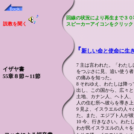
回線の状況により再生まで３０
説教を聞く
スピーカーアイコンをクリック
『
新しい命と使命に生
7 主は言われた。「わた
イザヤ書
をつぶさに見、追い使う者
55章８節～11節
の痛みを知った。
8 それゆえ、わたしは降
出し、この国から、広々と
土地、カナン人、ヘト人、
人の住む所へ彼らを導き上
9 見よ、イスラエルの人
た。また、エジプト人が彼
10 今、行きなさい。わ
わが民イスラエルの人々を