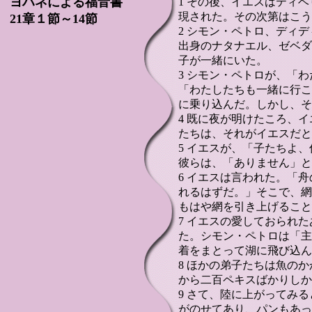
ヨハネによる福音書
1 その後、イエスはティ
現された。その次第はこう
21章１節～14節
2 シモン・ペトロ、ディ
出身のナタナエル、ゼベダ
子が一緒にいた。
3 シモン・ペトロが、「
「わたしたちも一緒に行こ
に乗り込んだ。しかし、そ
4 既に夜が明けたころ、
たちは、それがイエスだと
5 イエスが、「子たちよ
彼らは、「ありません」と
6 イエスは言われた。「
れるはずだ。」そこで、網
もはや網を引き上げること
7 イエスの愛しておられ
た。シモン・ペトロは「主
着をまとって湖に飛び込ん
8 ほかの弟子たちは魚の
から二百ペキスばかりしか
9 さて、陸に上がってみ
がのせてあり、パンもあっ