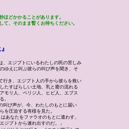
秒ほどかかることがあります。
して、そのまま暫くお待ちください。
』
に
しは、エジプトにいるわたしの民の苦しみ
のゆえに叫ぶ彼らの叫び声を聞き、そ
って行き、エジプト人の手から彼らを救い
したすばらしい土地、乳と蜜の流れる
アモリ人、ペリジ人、ヒビ人、エブス
る。
々の叫び声が、今、わたしのもとに届い
らを圧迫する有様を見た。
たしはあなたをファラオのもとに遣わす。
エジプトから連れ出すのだ。」