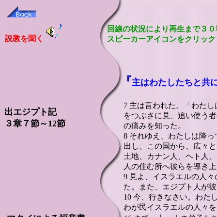
回線の状況により再生まで３０
説教を聞く
スピーカーアイコンをクリック
『
主はわたしたちと共
7 主は言われた。「わた
出エジプト記
をつぶさに見、追い使う者
３章７節～12節
の痛みを知った。
8 それゆえ、わたしは降
出し、この国から、広々と
土地、カナン人、ヘト人、
人の住む所へ彼らを導き上
9 見よ、イスラエルの人
た。また、エジプト人が彼
10 今、行きなさい。わ
わが民イスラエルの人々を