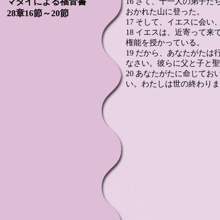
マタイによる福音書
16 さて、十一人の弟子
おかれた山に登った。
28章16節～20節
17 そして、イエスに会
18 イエスは、近寄って
権能を授かっている。
19 だから、あなたがた
なさい。彼らに父と子と聖
20 あなたがたに命じて
い。わたしは世の終わりま