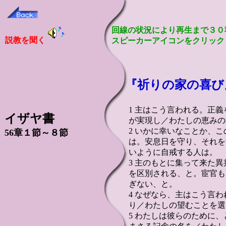
回線の状況により再生まで３０
説教を聞く
スピーカーアイコンをクリック
『祈りの家の喜び
1 主はこう言われる。正
イザヤ書
が実現し／わたしの恵みの
2 いかに幸いなことか、
56章１節～８節
は。安息日を守り、それを
いように自戒する人は。
3 主のもとに集って来た
を区別される、と。宦官も
ぎない、と。
4 なぜなら、主はこう言
り／わたしの望むことを選
5 わたしは彼らのために