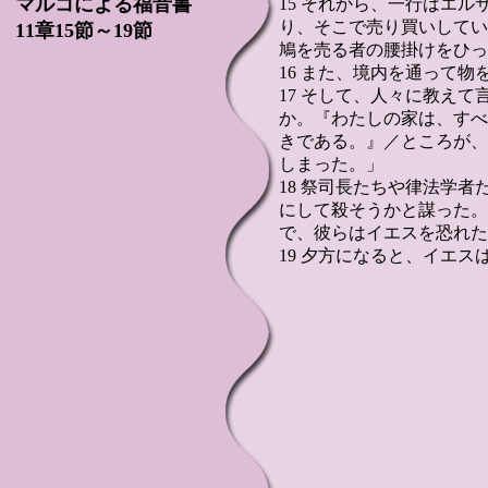
マルコによる福音書
15 それから、一行はエ
り、そこで売り買いしてい
11章15節～19節
鳩を売る者の腰掛けをひっ
16 また、境内を通って
17 そして、人々に教え
か。『わたしの家は、すべ
きである。』／ところが、
しまった。」
18 祭司長たちや律法学
にして殺そうかと謀った。
で、彼らはイエスを恐れた
19 夕方になると、イエ