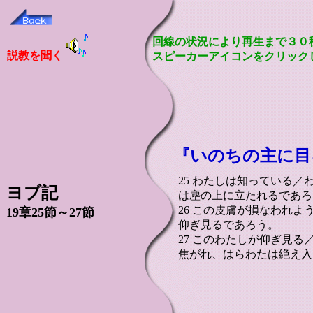
回線の状況により再生まで３０
説教を聞く
スピーカーアイコンをクリック
『いのちの主に目
25 わたしは知っている
ヨブ記
は塵の上に立たれるであろ
26 この皮膚が損なわれ
19章25節～27節
仰ぎ見るであろう。
27 このわたしが仰ぎ見
焦がれ、はらわたは絶え入