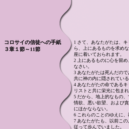
コロサイの信徒への手紙
1 さて、あなたがたは、
ら、上にあるものを求めな
３章１節～11節
座に着いておられます。
2 上にあるものに心を留
なさい。
3 あなたがたは死んだの
共に神の内に隠されている
4 あなたがたの命である
リストと共に栄光に包まれ
5 だから、地上的なもの
情欲、悪い欲望、および貪
にほかならない。
6 これらのことのゆえに
7 あなたがたも、以前こ
従って歩んでいました。